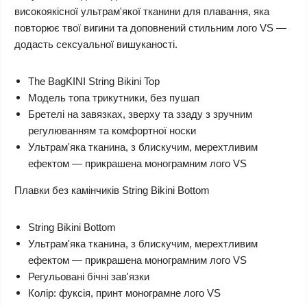
високоякісної ультрам'якої тканини для плавання, яка
повторює твої вигини та доповнений стильним лого VS —
додасть сексуальної вишуканості.
The BagKINI String Bikini Top
Модель топа трикутники, без пушап
Бретелі на завязках, зверху та ззаду з зручним
регулюванням та комфортної носки
Ультрам'яка тканина, з блискучим, мерехтливим
ефектом — прикрашена монограмним лого VS
Плавки без камінчиків String Bikini Bottom
String Bikini Bottom
Ультрам'яка тканина, з блискучим, мерехтливим
ефектом — прикрашена монограмним лого VS
Регульовані бічні зав'язки
Колір: фуксія, принт монограмне лого VS