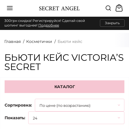
300грн скидка! Регистрируйся! Сделай свой
Закрыть
шопинг выгоднее!
Подробнее
Главная
Косметички
Бьюти кейс
БЬЮТИ КЕЙС VICTORIA’S
SECRET
КАТАЛОГ
Сортировка:
Показать: