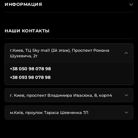
ИНФОРМАЦИЯ
Кейсы от Victoria's Secret подходят как для
профессиональной деятельности, так и для домашней
эксплуатации. Во втором случае органайзер станет
НАШИ КОНТАКТЫ
эффектным украшением туалетного столика, которым
вы будете гордиться.
г.Киев, ТЦ Sky mall (2й этаж), Проспект Романа
Шухевича, 2т
Аксессуары Victoria's Secret популярны не только из-за
безукоризненного внешнего вида. Также следует
+38 050 98 078 98
отметить:
+38 093 98 078 98
качественные материалы изготовления –
г. Киев, проспект Владимира Ивасюка, 8, корп4
натуральные, нетоксичные, рассчитанные на
нагрузки;
долговечную фурнитуру;
м.Київ, проулок Тараса Шевченка 7/1
повышенную вместительность;
рациональную организацию внутреннего
пространства.