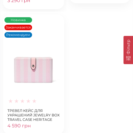
3 290 грн
Новинка
Заканчивается
Рекомендуем
Фільтр
ТРЕВЕЛ КЕЙС ДЛЯ
УКРАШЕНИЙ JEWELRY BOX
TRAVEL CASE HERITAGE
STRIPE
4 590 грн