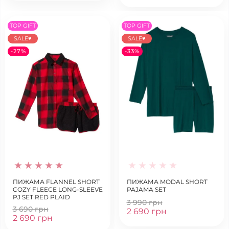
TOP GIFT
TOP GIFT
SALE♥
SALE♥
-27%
-33%
ПИЖАМА FLANNEL SHORT
ПИЖАМА MODAL SHORT
COZY FLEECE LONG-SLEEVE
PAJAMA SET
PJ SET RED PLAID
3 990 грн
3 690 грн
2 690 грн
2 690 грн