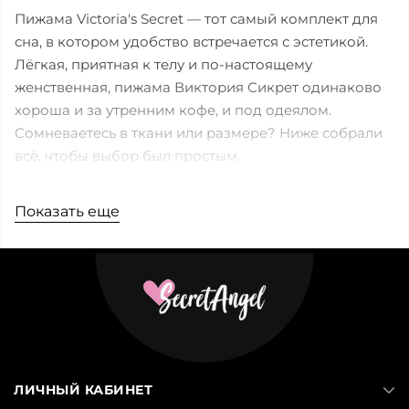
Пижама Victoria's Secret — тот самый комплект для
сна, в котором удобство встречается с эстетикой.
Лёгкая, приятная к телу и по-настоящему
женственная, пижама Виктория Сикрет одинаково
хороша и за утренним кофе, и под одеялом.
Сомневаетесь в ткани или размере? Ниже собрали
всё, чтобы выбор был простым.
Показать еще
Характеристики
Тип:
комплект для сна (сорочка/топ + шорты или
штаны)
Материал:
сатин, хлопок, модал или фланель — в
зависимости от модели
Цвет:
белый, чёрный, бежевый, красный, розовый,
фуксия, серый, синий, коричневый, оранжевый,
ЛИЧНЫЙ КАБИНЕТ
зелёный, хаки, сиреневый, жёлтый