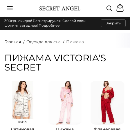
300грн скидка! Регистрируйся! Сделай свой
Закрыть
шопинг выгоднее!
Подробнее
Главная
Одежда для сна
Пижама
ПИЖАМА VICTORIA'S
SECRET
Сатиновая
Пижама
Фланелевая