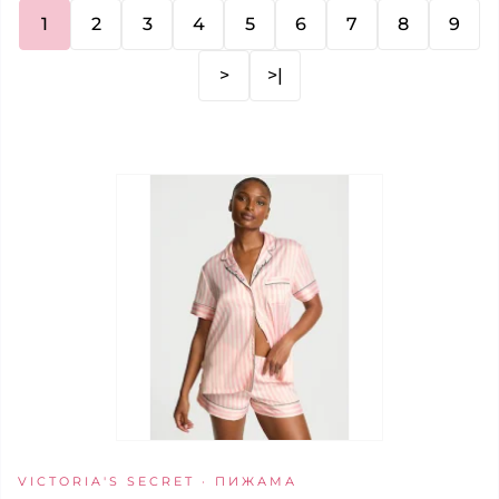
1
2
3
4
5
6
7
8
9
>
>|
VICTORIA'S SECRET · ПИЖАМА