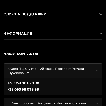
Принт:
однотонные, в клетку, в розовую полоску,
цветочный, леопардовый
СЛУЖБА ПОДДЕРЖКИ
Размеры:
XS, S, M, L, XL, XXL
ИНФОРМАЦИЯ
Почему в ней так комфортно
Приятная к телу.
Сатин дарит прохладную
шелковистость, хлопок и модал — мягкость, фланель
НАШИ КОНТАКТЫ
— тепло в прохладные ночи.
Свободная посадка.
Крой не сковывает движений
г.Киев, ТЦ Sky mall (2й этаж), Проспект Романа
во сне и остаётся женственным дома.
Шухевича, 2т
На любой сезон.
Сатиновые модели — для тёплой
поры, плотная фланель — для зимы.
+38 050 98 078 98
Фирменные детали.
Насыщенный цвет, аккуратные
+38 093 98 078 98
плоские швы и узнаваемый стиль бренда.
г. Киев, проспект Владимира Ивасюка, 8, корп4