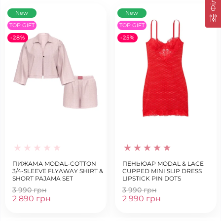
New
New
TOP GIFT
TOP GIFT
-28%
-25%
ПИЖАМА MODAL-COTTON
ПЕНЬЮАР MODAL & LACE
3/4-SLEEVE FLYAWAY SHIRT &
CUPPED MINI SLIP DRESS
SHORT PAJAMA SET
LIPSTICK PIN DOTS
3 990 грн
3 990 грн
2 890 грн
2 990 грн