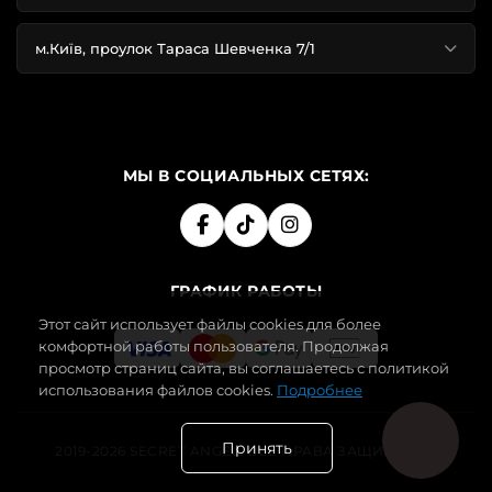
Дышащая
Мягкая ткань
Простой уход
ткань
м.Київ, проулок Тараса Шевченка 7/1
Как выбрать размер
МЫ В СОЦИАЛЬНЫХ СЕТЯХ:
Размер
Грудь, см
Талия, см
Бёдра, см
XS
82–86
61–64
87–91
S
87–91
65–69
92–96
ГРАФИК РАБОТЫ
Этот сайт использует файлы cookies для более
M
92–96
70–75
97–102
комфортной работы пользователя. Продолжая
просмотр страниц сайта, вы соглашаетесь с политикой
L
97–106
76–81
103–108
использования файлов cookies.
Подробнее
XL
108–113
82–96
109–119
Принять
2019-2026 SECRET ANGEL. ВСЕ ПРАВА ЗАЩИЩЕНЫ.
XXL
113–118
97–99
120–123