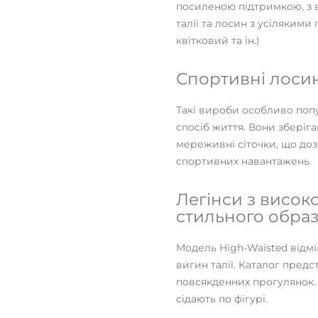
посиленою підтримкою, з в
талії та лосин з усіляким
квітковий та ін.)
Спортивні лоси
Такі вироби особливо попу
спосіб життя. Вони зберіга
мереживні сіточки, що доз
спортивних навантажень.
Легінси з висок
стильного обра
Модель High-Waisted відмін
вигин талії. Каталог пред
повсякденних прогулянок.
сідають по фігурі.