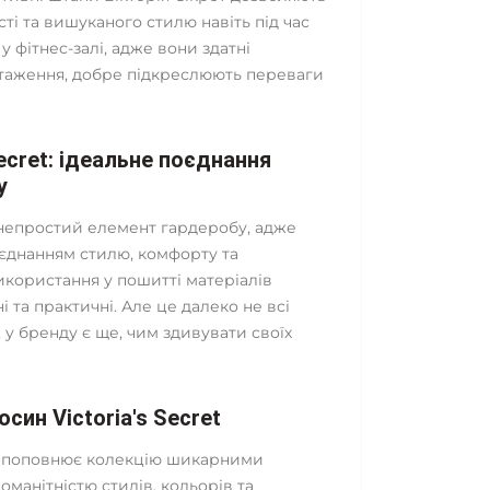
ті та вишуканого стилю навіть під час
у фітнес-залі, адже вони здатні
таження, добре підкреслюють переваги
Secret: ідеальне поєднання
у
 непростий елемент гардеробу, адже
єднанням стилю, комфорту та
використання у пошитті матеріалів
і та практичні. Але це далеко не всі
, у бренду є ще, чим здивувати своїх
син Victoria's Secret
но поповнює колекцію шикарними
манітністю стилів, кольорів та