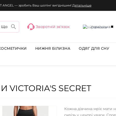
T ANGEL — зробить Ваш шопінг вигіднішим!
Детальніше
Зворотній зв'язок
Українська
КОСМЕТИЧКИ
НИЖНЯ БІЛИЗНА
ОДЯГ ДЛЯ СНУ
И VICTORIA'S SECRET
Кожна дівчина мріє мати 
скрізь у центрі уваги. Спо