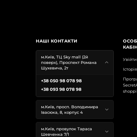
НАШІ КОНТАКТИ
ОСОБ
КАБІ
м.Київ, ТЦ Sky mall (2й
Увійти
поверх), Проспект Романа
Шухевича, 2т
Історі
Програ
+38 050 98 078 98
Secret
+38 093 98 078 98
shoppi
м.Київ, просп. Володимира
Івасюка, 8, корпус 4
м.Київ, провулок Тараса
Шевченка 7/1