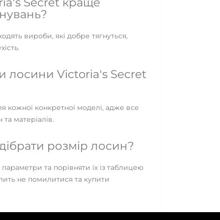
ria's Secret краще
енувань?
одять вироби, які добре тягнуться,
хість.
лосини Victoria's Secret
я кожної конкретної моделі, адже все
 та матеріалів.
дібрати розмір лосин?
 параметри та порівняти їх із таблицею
лить не помилитися та купити