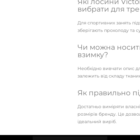
Які лосини Victo
вибрати для тр
Для спортивних занять підх
зберігають прохолоду та су
Чи можна носити 
взимку?
Необхідно вивчати опис дл
залежить від складу тканин
Як правильно пі
Достатньо виміряти власні
розмірів бренду. Це дозво
ідеальний виріб.