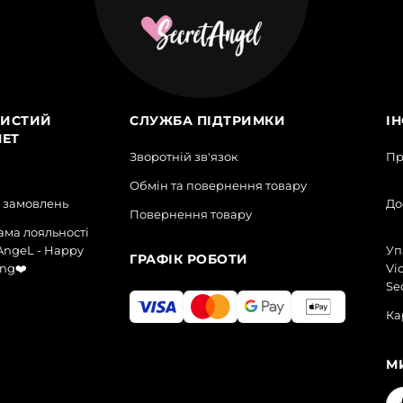
ИСТИЙ
СЛУЖБА ПІДТРИМКИ
І
НЕТ
Зворотній зв'язок
Пр
Обмін та повернення товару
я замовлень
До
Повернення товару
ма лояльності
AngeL - Happy
Уп
ГРАФІК РОБОТИ
ng❤️
Vic
Se
Ка
М