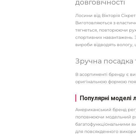
довговічності
Лосини від Вікторія Сікрет 
Виготовляються з еластич
тягнеться, повторюючи рух
спортивних навантажень. З
вироби відводять вологу, 
Зручна посадка 
В асортименті бренду є ви
оригінальною формою пояс
Популярні моделі л
Американський бренд рег
поповнюючи модельний ря
багатофункціональними вир
для повсякденного викорис