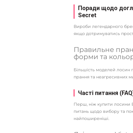
Поради щодо догля
Secret
Вироби легендарного брен
якщо дотримуватись прост
Правильне пран
форми та кольо
Більшість моделей лосин 
прання та неагресивних ми
Часті питання (FAQ
Перш, ніж купити лосини Ві
питань щодо вибору та пок
найпоширеніші.