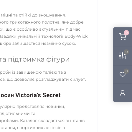
міцні та стійкі до зношування.
ного трикотажного полотна, яке добре
и, що є особливо актуальним під час
0
авдяки унікальній технології Body-Wick
шкіра залишається незмінно сухою.
0
та підтримка фігури
0
роби із завищеною талією та з
а, що дозволяє розгладжувати силует.
осин Victoria's Secret
улярно представляє новинки,
д стильними та
обами. Каталог складається зі штанів
тання, спортивних легінсів з