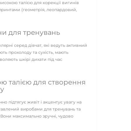
исокою талією для корекції вигинів
и принтами (геометрія, леопардовий,
ни для тренувань
лярні серед дівчат, які ведуть активний
ють прохолоду та сухість, мають
воляють шкірі дихати під час
ою талією для створення
зу
но підтягує живіт і акцентує увагу на
ставлений виробами для тренувань та
 Вони максимально зручні, чудово