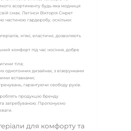
ликого асортименту будь-яка модниця
вій смак. Легінси Вікторія Сікрет
ю частиною гардеробу, оскільки:
теріалів, м'які, еластичні, дозволяють
ний комфорт під час носіння, добре
гини тіла;
их однотонних дизайнах, з візерунками
ними вставками;
тренувань, гарантуючи свободу рухів.
 роблять продукцію бренду
та затребуваною. Пропонуємо
еваги.
теріали для комфорту та