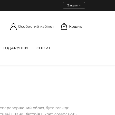
Закрити
Особистий кабінет
Кошик
ПОДАРУНКИ
СПОРТ
неперевершений образ, бути завжди і
ртивні штани Вікторія Сікрет дозволяють