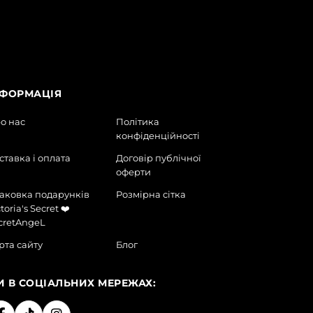
НФОРМАЦІЯ
о нас
Політика
конфіденційності
ставка і оплата
Договір публічної
оферти
аковка подарунків
Розмірна сітка
toria's Secret ❤️
cretAngeL
рта сайту
Блог
И В СОЦІАЛЬНИХ МЕРЕЖАХ: