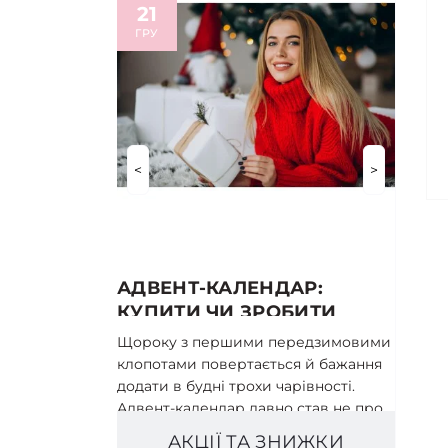
21
ГРУ
<
>
АДВЕНТ-КАЛЕНДАР:
КУПИТИ ЧИ ЗРОБИТИ
СВОЇМИ РУКАМИ?
Щороку з першими передзимовими
клопотами повертається й бажання
додати в будні трохи чарівності.
Адвент-календар давно став не про..
АКЦІЇ ТА ЗНИЖКИ