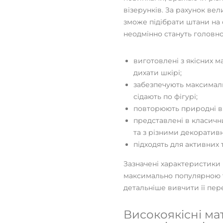
візерунків. За рахунок ве
зможе підібрати штани на с
неодмінно стануть головно
виготовлені з якісних ма
дихати шкірі;
забезпечують максималь
сідають по фігурі;
повторюють природні ви
представлені в класичн
та з різними декоратив
підходять для активних 
Зазначені характеристики
максимально популярною 
детальніше вивчити її пер
Високоякісні ма