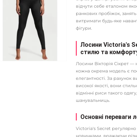
відчути себе еталоном якос
ранкових пробіжок, занять 
витримати будь-яке наван
фігури.
Лосини Victoria's 
стилю та комфорт
Лосини Вікторія Сікрет —
кожна окрема модель є по
елегантності. За рахунок 
високої якості, вони стильн
відмінні риси такого одягу
шанувальниць.
Основні переваги ло
Victoria's Secret регуляр
новинками, вражаючи різно