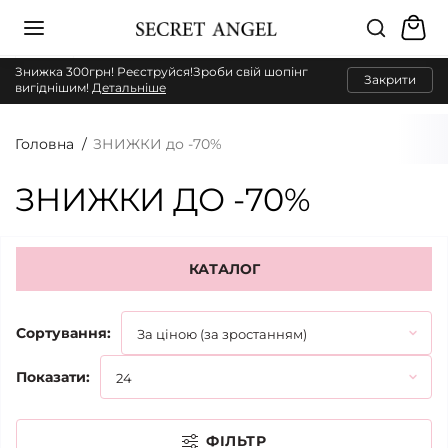
Знижка 300грн! Реєструйся!Зроби свій шопінг
Закрити
вигіднішим!
Детальніше
Головна
ЗНИЖКИ до -70%
ЗНИЖКИ ДО -70%
КАТАЛОГ
Сортування:
Показати:
ФІЛЬТР