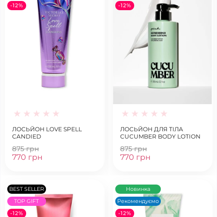
-12%
-12%
ЛОСЬЙОН LOVE SPELL
ЛОСЬЙОН ДЛЯ ТІЛА
CANDIED
CUCUMBER BODY LOTION
875 грн
875 грн
770 грн
770 грн
BEST SELLER
Новинка
TOP GIFT
Рекомендуємо
-12%
-12%