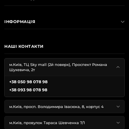
комусь просто посміхнулася вдача. Погодьтеся, що
навіть трьохвідсоткова знижка – це вже приємно. Але
3% – це мінімум. На нашому сайті можна знайти
ІНФОРМАЦІЯ
пропозиції, які дешевші від початкової ціни на 68%!
ЩО МОЖНА КУПИТИ ЗІ ЗНИЖКОЮ?
НАШІ КОНТАКТИ
Акції від Вікторія Сікрет охоплюють усі категорії
товарів. На нашому сайті зі знижкою представлені:
м.Київ, ТЦ Sky mall (2й поверх), Проспект Романа
Шухевича, 2т
купальники різних фасонів;
+38 050 98 078 98
мереживні боді;
+38 093 98 078 98
бюстгальтери;
трусики;
комплекти білизни;
м.Київ, просп. Володимира Івасюка, 8, корпус 4
пеньюари;
піжами;
м.Київ, провулок Тараса Шевченка 7/1
куртки;