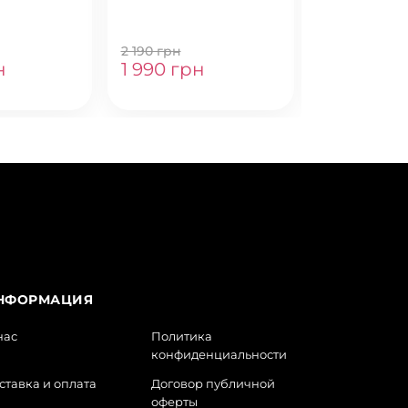
USH
WRISTLET
2 190 грн
3 990 грн
н
1 990 грн
3 690 гр
НФОРМАЦИЯ
нас
Политика
конфиденциальности
ставка и оплата
Договор публичной
оферты