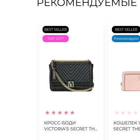
РЕКОМЕНДУЕМЫЕ
BEST SELLER
BEST SELLER
TOP GIFT
Рекомендуем
КРОСС-БОДИ
КОШЕЛЕК V
VICTORIA’S SECRET THE
SECRET THE
VICTORIA MEDIUM
WALLET V-Q