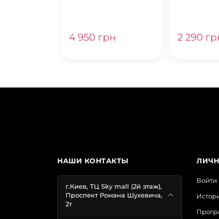
SHOULDER BAG V-
QUILT BLACK LILY
4 950 грн
2 290 гр
НАШИ КОНТАКТЫ
ЛИЧН
Войти
г.Киев, ТЦ Sky mall (2й этаж),
Проспект Романа Шухевича,
Истори
2т
Прогр