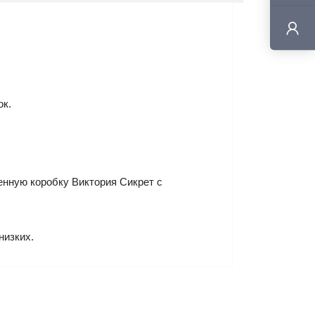
ок.
енную коробку Виктория Сикрет с
низких.