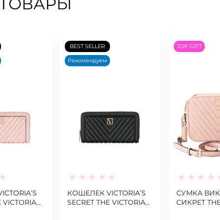
 ТОВАРЫ
BEST SELLER
TOP GIFT
Рекомендуем
ICTORIA’S
КОШЕЛЕК VICTORIA’S
СУМКА ВИ
 VICTORIA
SECRET THE VICTORIA
СИКРЕТ THE
UILT PINK
WALLET V-QUILT BLACK
TOP ZIP C