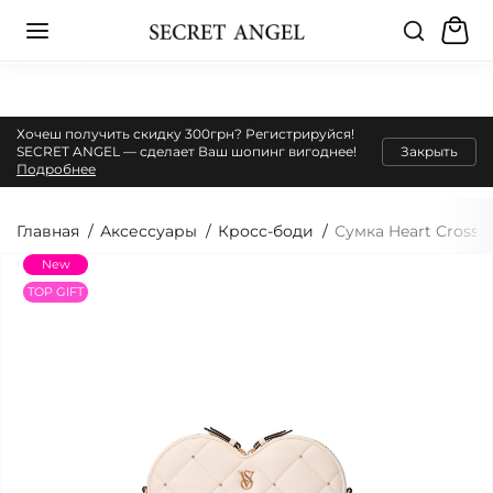
Хочеш получить скидку 300грн? Регистрируйся!
SECRET ANGEL — сделает Ваш шопинг вигоднее!
Закрыть
Подробнее
Главная
Аксессуары
Кросс-боди
Сумка Heart Crossb
New
TOP GIFT