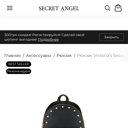
300грн скидка! Регистрируйся! Сделай свой
Закрыть
шопинг выгоднее!
Подробнее
Главная
Аксессуары
Рюкзак
Рюкзак Victoria’s Secret 
BEST SELLER
Рекомендуем