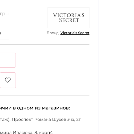
 грн
и
Бренд:
Victoria’s Secret
личии в одном из магазинов:
 этаж), Проспект Романа Шухевича, 2т
имира Ивасюка, 8, корп4