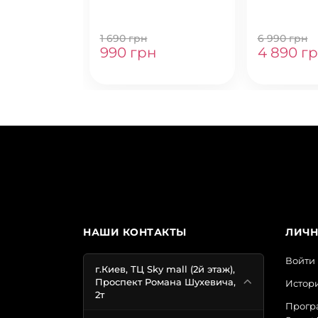
1 690 грн
6 990 грн
990 грн
4 890 г
НАШИ КОНТАКТЫ
ЛИЧН
Войти
г.Киев, ТЦ Sky mall (2й этаж),
Проспект Романа Шухевича,
Истори
2т
Прогр