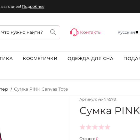
г выгоднее!
Подробнее
Контакты
Русский
ТИКА
КОСМЕТИЧКИ
ОДЕЖДА ДЛЯ СНА
ПОДА
пер
Сумка PINK Canvas Tote
Артикул: vs-N4578
Сумка PINK
Отзывы:
0