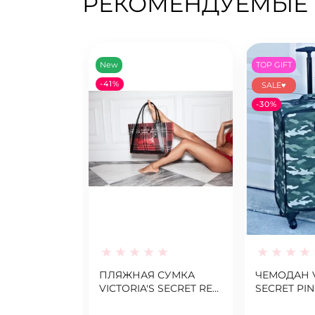
РЕКОМЕНДУЕМЫЕ
New
TOP GIFT
-41%
SALE♥
-30%
ПЛЯЖНАЯ СУМКА
ЧЕМОДАН V
VICTORIA'S SECRET RED
SECRET PI
PLAID TOTE
ROLLING L