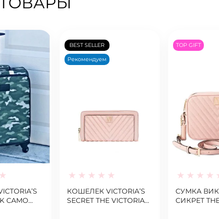
 ТОВАРЫ
BEST SELLER
TOP GIFT
Рекомендуем
ICTORIA’S
КОШЕЛЕК VICTORIA’S
СУМКА ВИ
NK CAMO
SECRET THE VICTORIA
СИКРЕТ THE
UGGAGE
WALLET V-QUILT PINK
TOP ZIP C
ORCHID BL