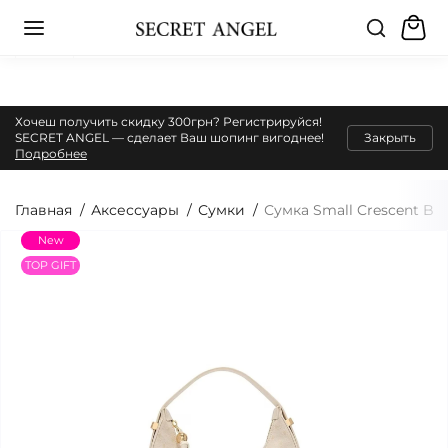
Хочеш получить скидку 300грн? Регистрируйся!
SECRET ANGEL — сделает Ваш шопинг вигоднее!
Закрыть
Подробнее
Главная
Аксессуары
Сумки
Сумка Small Crescent Ba
New
TOP GIFT