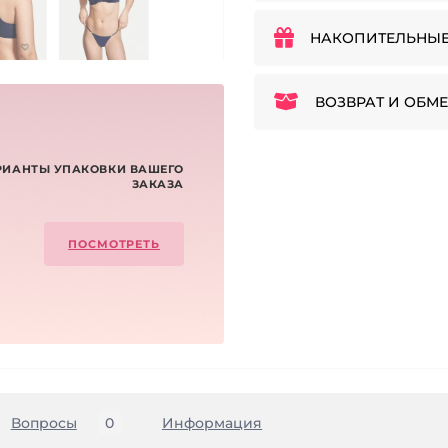
НАКОПИТЕЛЬНЫЕ
ВОЗВРАТ И ОБМЕ
РИАНТЫ УПАКОВКИ ВАШЕГО
ЗАКАЗА
ПОСМОТРЕТЬ
Вопросы
0
Информация