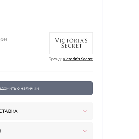
грн
Бренд:
Victoria’s Secret
едомить о наличии
СТАВКА
Н