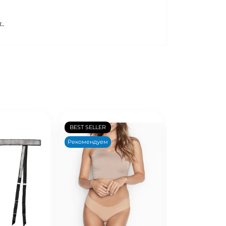
х.
BEST SELLER
TOP GIFT
Рекомендуем
SALE♥
-10%