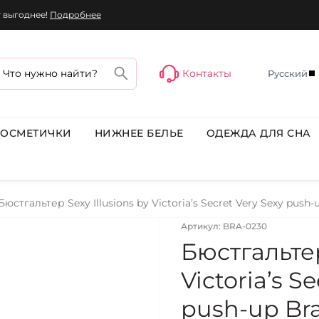
г выгоднее!
Подробнее
Контакты
Русский
КОСМЕТИЧКИ
НИЖНЕЕ БЕЛЬЕ
ОДЕЖДА ДЛЯ СНА
Бюстгальтер Sexy Illusions by Victoria’s Secret Very Sexy push-
Артикул: BRA-0230
Бюстгальтер
Victoria’s S
push-up Bra