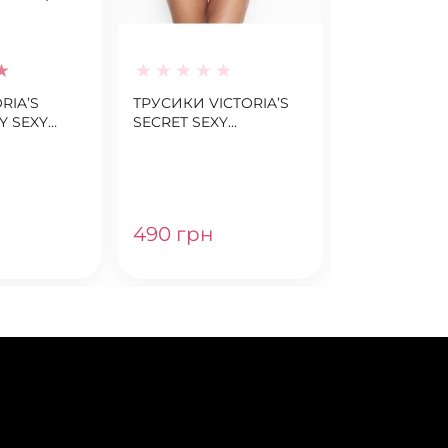
БОДИ VS VE
BOMBSHELL
LACE TEDDY 
RIA’S
ТРУСИКИ VICTORIA’S
Y SEXY
SECRET SEXY
P GARTER
ILLUSIONS NO SHOW
THONG PANTY NUDE
5 490 грн
490 грн
4 935 гр