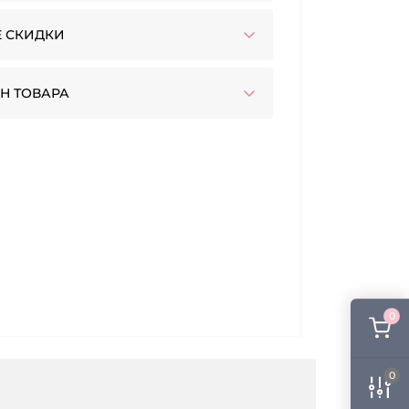
 СКИДКИ
Н ТОВАРА
0
0