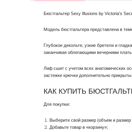
Бюстгальтер Sexy Illusions by Victoria’s Se
Модель бюстгальтера представлена в темн
Глубокое декольте, узкие бретели и гладк
заканчивая облегающими вечерними плат
Лиф сшит с учетом всех анатомических осо
застежке крючки дополнительно прикрыты.
КАК КУПИТЬ БЮСТГАЛЬТ
Для покупки:
Выберите свой размер (объем и размер 
Добавьте товар в «корзину»;