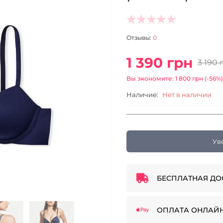
Отзывы:
0
1 390 грн
3 190 
Вы экономите: 1 800 грн (-56%)
Наличие:
Нет в наличии
Ув
БЕСПЛАТНАЯ ДО
ОПЛАТА ОНЛАЙ