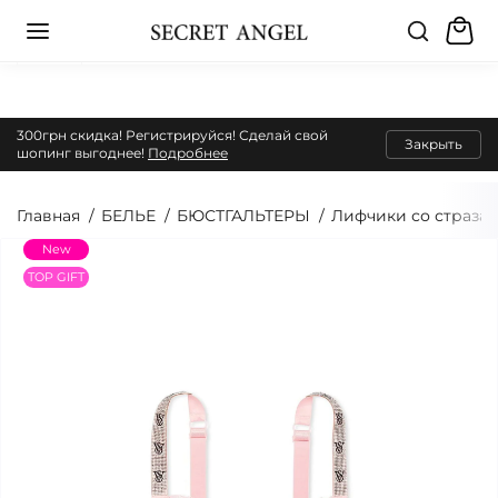
300грн скидка! Регистрируйся! Сделай свой
Закрыть
шопинг выгоднее!
Подробнее
Главная
БЕЛЬЕ
БЮСТГАЛЬТЕРЫ
Лифчики со стразам
New
TOP GIFT