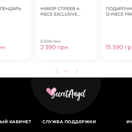
АЛЕНДАРЬ
НАБОР СПРЕЕВ 4-
ПОДАРОЧН
PIECE EXCLUSIVE
12-PIECE F
SHIMMER MIST GIFT SET
WARDROBE 
FT. SIGNAT
PARFUMS + 
MISTS
2 590 грн
рн
2 390 грн
15 590 г
ЫЙ КАБИНЕТ
СЛУЖБА ПОДДЕРЖКИ
И