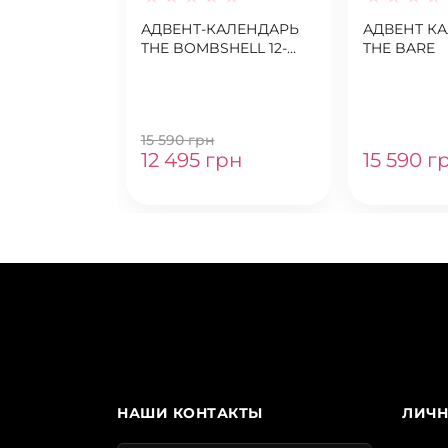
АДВЕНТ-КАЛЕНДАРЬ
АДВЕНТ К
THE BOMBSHELL 12-
THE BARE
PIECE ADVENT
CALENDAR FT.
EXCLUSIVE SHIMMER
MISTS & THE NEW
15 590 грн
HOLIDAY BOMBSHELL
12 495 грн
15 590 г
SOIRÉE
НАШИ КОНТАКТЫ
ЛИЧН