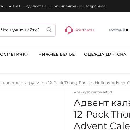
ECRET ANGEL — сделает Ваш шопинг вигоднее!
Подробнее
Контакты
Русский
КОСМЕТИЧКИ
НИЖНЕЕ БЕЛЬЕ
ОДЕЖДА ДЛЯ СНА
т календарь трусиков 12-Pack Thong Panties Holiday Advent C
Артикул: panty-set50
Адвент кал
12-Pack Tho
Advent Cal