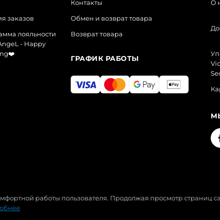
Контакты
О 
я заказов
Обмен и возврат товара
До
амма лояльности
Возврат товара
AngeL - Happy
ng❤️
Уп
ГРАФИК РАБОТЫ
Vic
Se
Ка
М
комфортной работы пользователя. Продолжая просмотр страниц са
2019-2026 SECRET ANGEL. ВСЕ ПРАВА ЗАЩИЩЕНЫ.
обнее