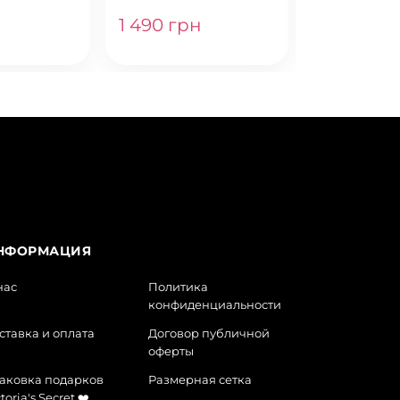
1 490 грн
1 490 грн
990 грн
НФОРМАЦИЯ
нас
Политика
конфиденциальности
ставка и оплата
Договор публичной
оферты
аковка подарков
Размерная сетка
toria's Secret ❤️