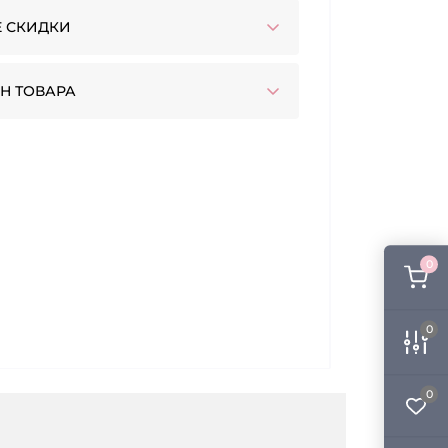
 СКИДКИ
Н ТОВАРА
0
0
0