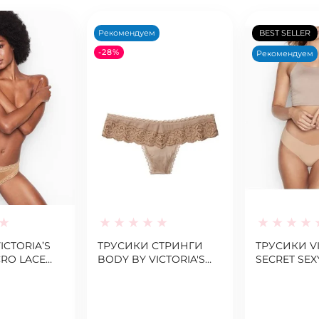
Рекомендуем
BEST SELLER
-28%
Рекомендуем
ICTORIA’S
ТРУСИКИ СТРИНГИ
ТРУСИКИ VI
CRO LACE
BODY BY VICTORIA'S
SECRET SEX
E THONG
SECRET BEIGE THONG
ILLUSIONS
PANTY
THONG PAN