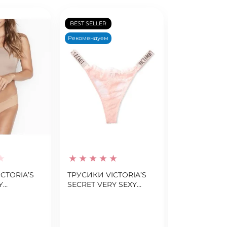
BEST SELLER
TOP GIFT
Рекомендуем
Рекомендуем
-34%
ТРУСИКИ VS
PANTY LIPST
CTORIA’S
ТРУСИКИ VICTORIA’S
Y
SECRET VERY SEXY
 NO SHOW
LACE WITH SHINE
TY NUDE
STRAP THONG PANTY
PUREST PINK