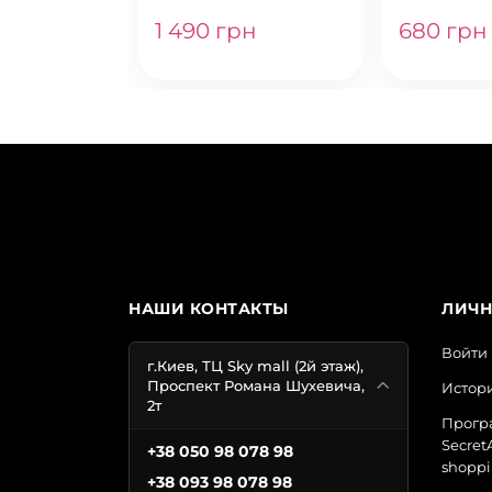
1 490 грн
680 грн
НАШИ КОНТАКТЫ
ЛИЧН
Войти
г.Киев, ТЦ Sky mall (2й этаж),
Проспект Романа Шухевича,
Истори
2т
Прогр
Secret
+38 050 98 078 98
shoppi
+38 093 98 078 98