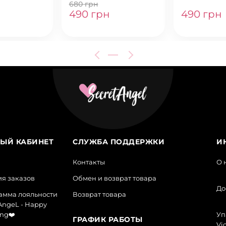
680 грн
490 грн
490 грн
ЫЙ КАБИНЕТ
СЛУЖБА ПОДДЕРЖКИ
И
Контакты
О 
я заказов
Обмен и возврат товара
До
амма лояльности
Возврат товара
AngeL - Happy
ng❤️
Уп
ГРАФИК РАБОТЫ
Vic