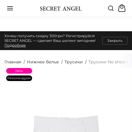
Хочеш получить скидку 300грн? Регистрируйся!
SECRET ANGEL — сделает Ваш шопинг вигоднее!
Закрыть
Подробнее
Главная
Нижнее белье
Трусики
Трусики No show Che
New
Рекомендуем