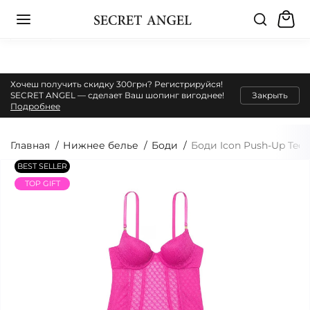
Хочеш получить скидку 300грн? Регистрируйся!
SECRET ANGEL — сделает Ваш шопинг вигоднее!
Закрыть
Подробнее
Главная
Нижнее белье
Боди
Боди Icon Push-Up Tedd
BEST SELLER
TOP GIFT