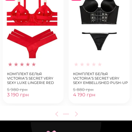
КОМПЛЕКТ БЕЛЬЯ
КОМПЛЕКТ БЕЛЬЯ
VICTORIA’S SECRET VERY
VICTORIA’S SECRET VERY
SEXY LUXE LINGERIE RED
SEXY EMBELLISHED PUSH-UP
UNLINED STRAPPY DEMI BRA
BRA SET
5 980 грн
5 880 грн
SET
3 190 грн
4 190 грн