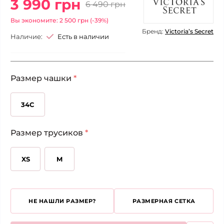
3 990 грн
6 490 грн
Вы экономите: 2 500 грн (-39%)
Бренд:
Victoria’s Secret
Наличие:
Есть в наличии
Размер чашки
*
34C
Размер трусиков
*
XS
M
НЕ НАШЛИ РАЗМЕР?
РАЗМЕРНАЯ СЕТКА