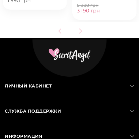
1 990 грн
UNLINED STRAPPY DEMI BRA
5 980 грн
SET
3 190 грн
ЛИЧНЫЙ КАБИНЕТ
СЛУЖБА ПОДДЕРЖКИ
ИНФОРМАЦИЯ