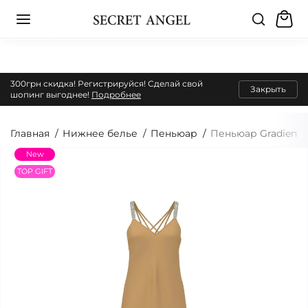
300грн скидка! Регистрируйся! Сделай свой
Закрыть
шопинг выгоднее!
Подробнее
Главная
Нижнее белье
Пеньюар
Пеньюар Gradient Sh
New
TOP GIFT