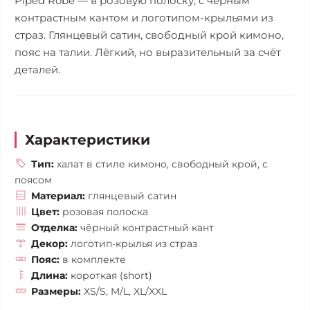
Piped Robe — в розовую полоску, с чёрным
контрастным кантом и логотипом-крыльями из
страз. Глянцевый сатин, свободный крой кимоно,
пояс на талии. Лёгкий, но выразительный за счёт
деталей.
Характеристики
Тип:
халат в стиле кимоно, свободный крой, с
поясом
Материал:
глянцевый сатин
Цвет:
розовая полоска
Отделка:
чёрный контрастный кант
Декор:
логотип-крылья из страз
Пояс:
в комплекте
Длина:
короткая (short)
Размеры:
XS/S, M/L, XL/XXL