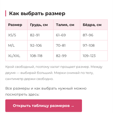
Как выбрать размер
Размер
Грудь, см
Талия, см
Бёдра, см
XS/S
82–91
61–69
87–96
M/L
92–106
70–81
97–108
XL/XXL
108–118
82–99
109–123
Крой свободный, поэтому халат прощает размер. Между
двумя — выбирай больший. Мерки снимай по телу,
сантиметр держи свободно.
Все размеры и как выбрать нужный можно
посмотреть здесь:
Открыть таблицу размеров →