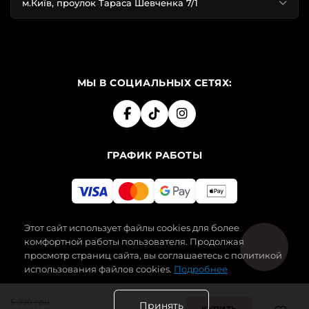
м.Київ, проулок Тараса Шевченка 7/1
МЫ В СОЦИАЛЬНЫХ СЕТЯХ:
ГРАФИК РАБОТЫ
Этот сайт использует файлы cookies для более
комфортной работы пользователя. Продолжая
просмотр страниц сайта, вы соглашаетесь с политикой
2019-2026 SECRET ANGEL. ВСЕ ПРАВА ЗАЩИЩЕНЫ.
использования файлов cookies.
Подробнее
5 990 грн
Принять