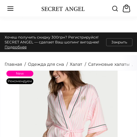
Хочеш получить скидку 300грн? Регистрируйся!
SECRET ANGEL — сделает Ваш шопинг вигоднее!
Закрыть
Подробнее
Главная
Одежда для сна
Халат
Сатиновые халаты
New
Рекомендуем