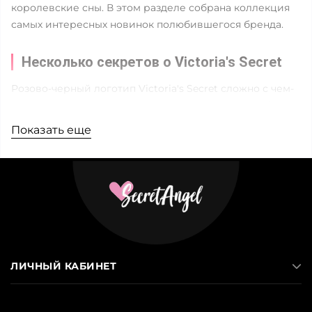
королевские сны. В этом разделе собрана коллекция
самых интересных новинок полюбившегося бренда.
Несколько секретов о Victoria's Secret
Розово-черный логотип Victoria's Secret сложно с чем-
то перепутать. А ведь когда-то под этим именем был
открыт небольшой магазин нижнего белья в
Показать еще
провинциальном американском городке. Создатель
бренда Рой Реймонд неспроста решил в корне
изменить бельевую культуру, позволить девушкам
носить то, что красиво и удобно. Однажды Рой захотел
сделать своей любимой подарок, но понял, что в
местных магазинах все слишком старомодно и
непривлекательно. Есть проблема – есть решение. Не
прошло и тридцати лет, как VS превратился в
ЛИЧНЫЙ КАБИНЕТ
бельевой бренд №1 во всем мире.
Фланелевая пижама Victoria's Secret