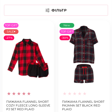
ФІЛЬТР
TOP GIFT
New
SALE♥
TOP GIFT
-27%
-30%
ПИЖАМА FLANNEL SHORT
ПИЖАМА FLANNEL SHORT
COZY FLEECE LONG-SLEEVE
PAJAMA SET BLACK RED
PJ SET RED PLAID
PLAID