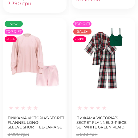
3 390 грн
New
TOP GIFT
TOP GIFT
SALE♥
-15%
-39%
ПИЖАМА VICTORIA'S SECRET
ПИЖАМА VICTORIA’S
FLANNEL LONG-
SECRET FLANNEL 3-PIECE
SLEEVE SHORT TEE-JAMA SET
SET WHITE GREEN PLAID
PRETTY BLOSSOM STRIPES
3 990 грн
5 590 грн