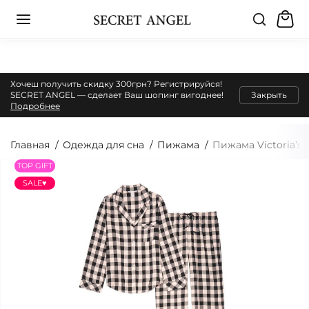
Хочеш получить скидку 300грн? Регистрируйся!
SECRET ANGEL — сделает Ваш шопинг вигоднее!
Закрыть
Подробнее
Главная
Одежда для сна
Пижама
Пижама Victoria’s S
TOP GIFT
SALE♥