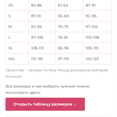
XS
82–86
61–64
87–91
S
87–91
65–69
92–96
M
92–96
70–75
97–102
L
97–106
76–81
103–108
XL
108–113
82–96
109–119
XXL
113–118
97–99
120–123
Ориентир — замеры по телу. Между размерами выбирай
больший.
Все размеры и как выбрать нужный можно
посмотреть здесь:
Открыть таблицу размеров →