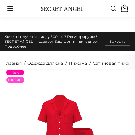
Хочеш получить скидку 300грн? Регистрируйся!
SECRET ANGEL — сделает Ваш шопинг вигоднее!
Закрыть
Подробнее
Главная
Одежда для сна
Пижама
Сатиновая пижама
New
TOP GIFT