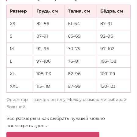
Размер
Грудь, см
Талия, см
Бёдра, см
XS
82–86
61–64
87–91
S
87–91
65–69
92–96
M
92–96
70–75
97–102
L
97–106
76–81
103–108
XL
108–113
82–96
109–119
XXL
113–118
97–99
120–123
Ориентир — замеры по телу. Между размерами выбирай
больший.
Все размеры и как выбрать нужный можно
посмотреть здесь: