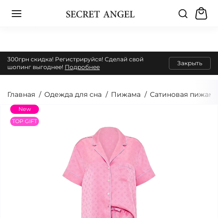
300грн скидка! Регистрируйся! Сделай свой
Закрыть
шопинг выгоднее!
Подробнее
Главная
Одежда для сна
Пижама
Сатиновая пижама
New
TOP GIFT