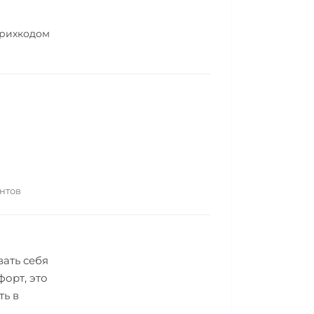
трихкодом
ентов
ать себя
орт, это
ть в