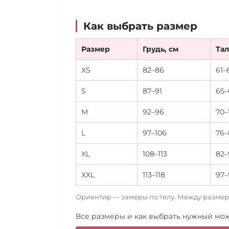
Как выбрать размер
Размер
Грудь, см
Тал
XS
82–86
61–
S
87–91
65–
M
92–96
70–
L
97–106
76–
XL
108–113
82–
XXL
113–118
97–
Ориентир — замеры по телу. Между разме
Все размеры и как выбрать нужный мож