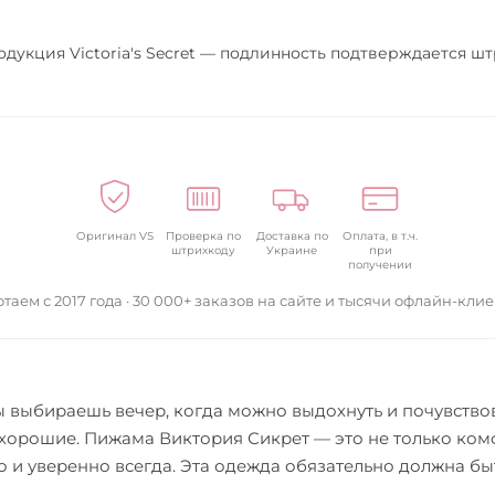
одукция Victoria's Secret — подлинность подтверждается ш
Оригинал VS
Проверка по
Доставка по
Оплата, в т.ч.
штрихкоду
Украине
при
получении
таем с 2017 года · 30 000+ заказов на сайте и тысячи офлайн-кли
 выбираешь вечер, когда можно выдохнуть и почувствов
хорошие. Пижама Виктория Сикрет — это не только комф
о и уверенно всегда. Эта одежда обязательно должна бы