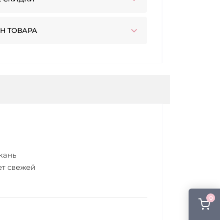
Н ТОВАРА
кань
ет свежей
0