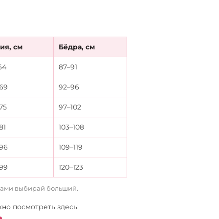
ия, см
Бёдра, см
64
87–91
69
92–96
75
97–102
81
103–108
96
109–119
99
120–123
рами выбирай больший.
но посмотреть здесь: