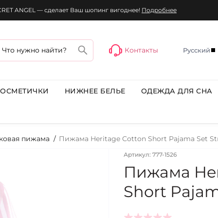
ECRET ANGEL — сделает Ваш шопинг вигоднее!
Подробнее
Контакты
Русский
КОСМЕТИЧКИ
НИЖНЕЕ БЕЛЬЕ
ОДЕЖДА ДЛЯ СНА
ковая пижама
Пижама Heritage Cotton Short Pajama Set Str
Артикул: 777-1526
Пижама Her
Short Pajam