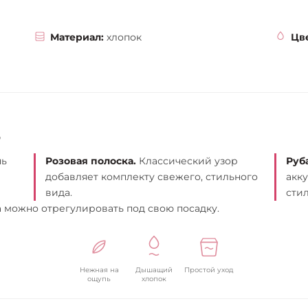
Материал:
хлопок
Цве
о
нь
Розовая полоска.
Классический узор
Руб
добавляет комплекту свежего, стильного
акк
вида.
сти
можно отрегулировать под свою посадку.
Нежная на
Дышащий
Простой уход
ощупь
хлопок