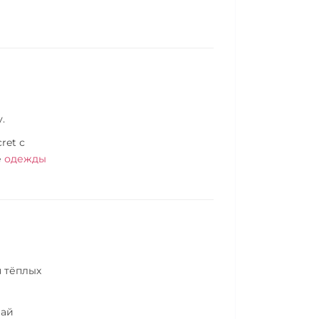
.
ret с
е
одежды
я тёплых
рай