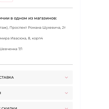
личии в одном из магазинов:
 этаж), Проспект Романа Шухевича, 2т
имира Ивасюка, 8, корп4
Шевченка 7/1
СТАВКА
Н
 СКИДКИ