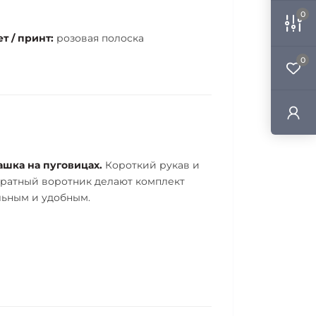
0
т / принт:
розовая полоска
0
ашка на пуговицах.
Короткий рукав и
уратный воротник делают комплект
льным и удобным.