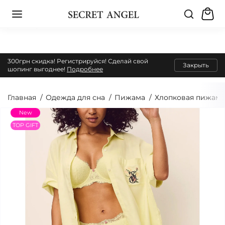
300грн скидка! Регистрируйся! Сделай свой
Закрыть
шопинг выгоднее!
Подробнее
Главная
Одежда для сна
Пижама
Хлопковая пижама
New
TOP GIFT