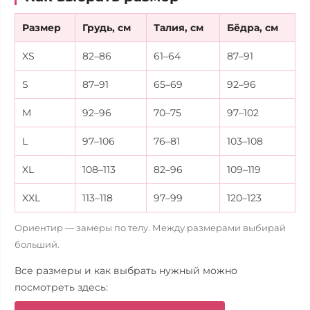
Размер
Грудь, см
Талия, см
Бёдра, см
XS
82–86
61–64
87–91
S
87–91
65–69
92–96
M
92–96
70–75
97–102
L
97–106
76–81
103–108
XL
108–113
82–96
109–119
XXL
113–118
97–99
120–123
Ориентир — замеры по телу. Между размерами выбирай
больший.
Все размеры и как выбрать нужный можно
посмотреть здесь: