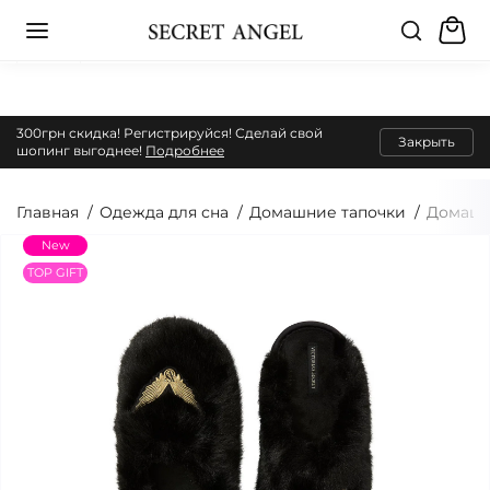
300грн скидка! Регистрируйся! Сделай свой
Закрыть
шопинг выгоднее!
Подробнее
Главная
Одежда для сна
Домашние тапочки
Домашни
New
TOP GIFT