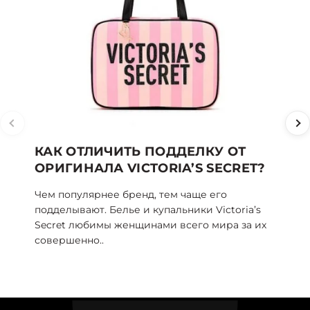
КАК ОТЛИЧИТЬ ПОДДЕЛКУ ОТ
ТО
ОРИГИНАЛА VICTORIA’S SECRET?
SE
Чем популярнее бренд, тем чаще его
То 
подделывают. Белье и купальники Victoria’s
пог
Secret любимы женщинами всего мира за их
жен
совершенно..
угод