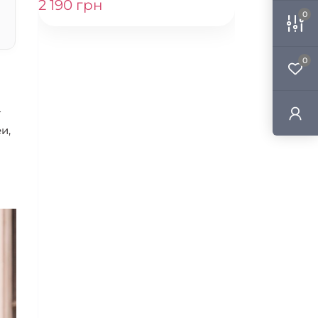
2 190 грн
Черные сумки
0
0
т
и,