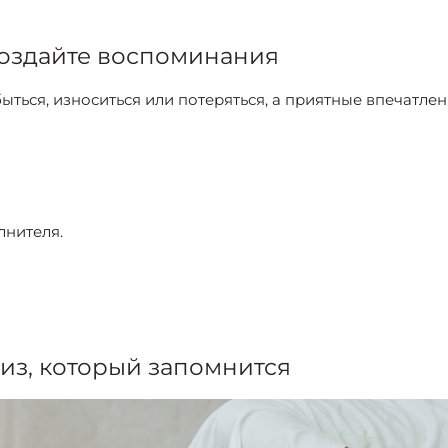
создайте воспоминания
ться, износиться или потеряться, а приятные впечатле
лнителя.
из, который запомнится