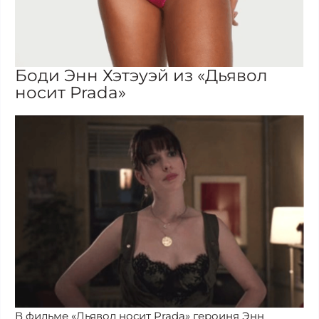
Боди Энн Хэтэуэй из «Дьявол
носит Prada»
В фильме «Дьявол носит Prada» героиня Энн