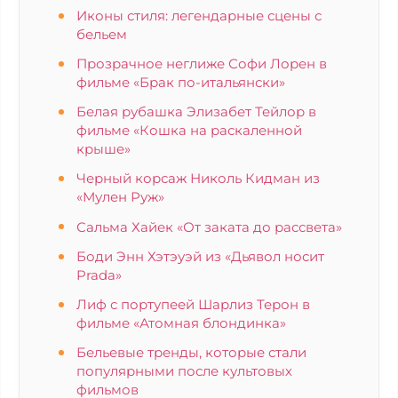
Иконы стиля: легендарные сцены с
бельем
Прозрачное неглиже Софи Лорен в
фильме «Брак по-итальянски»
Белая рубашка Элизабет Тейлор в
фильме «Кошка на раскаленной
крыше»
Черный корсаж Николь Кидман из
«Мулен Руж»
Сальма Хайек «От заката до рассвета»
Боди Энн Хэтэуэй из «Дьявол носит
Prada»
Лиф с портупеей Шарлиз Терон в
фильме «Атомная блондинка»
Бельевые тренды, которые стали
популярными после культовых
фильмов