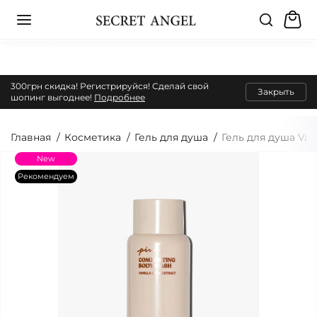
300грн скидка! Регистрируйся! Сделай свой
Закрыть
шопинг выгоднее!
Подробнее
Главная
Косметика
Гель для душа
Гель для душа Van
New
Рекомендуем