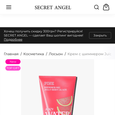
Хочеш получить скидку 300грн? Регистрируйся!
SECRET ANGEL — сделает Ваш шопинг вигоднее!
Закрыть
Подробнее
Главная
Косметика
Лосьон
Крем с шиммером Juicy W
New
TOP GIFT