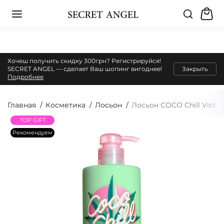
Хочеш получить скидку 300грн? Регистрируйся!
SECRET ANGEL — сделает Ваш шопинг вигоднее!
Закрыть
Подробнее
Главная
Косметика
Лосьон
Лосьон COCO Chill Victori
TOP GIFT
Рекомендуем