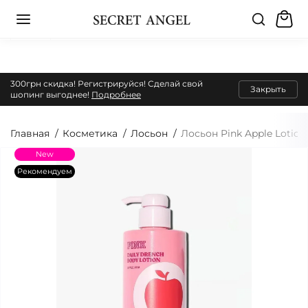
300грн скидка! Регистрируйся! Сделай свой
Закрыть
шопинг выгоднее!
Подробнее
Главная
Косметика
Лосьон
Лосьон Pink Apple Lotion
New
Рекомендуем