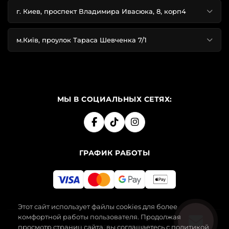
г. Киев, проспект Владимира Ивасюка, 8, корп4
м.Київ, проулок Тараса Шевченка 7/1
МЫ В СОЦИАЛЬНЫХ СЕТЯХ:
ГРАФИК РАБОТЫ
Этот сайт использует файлы cookies для более
комфортной работы пользователя. Продолжая
просмотр страниц сайта, вы соглашаетесь с политикой
2019-2026 SECRET ANGEL. ВСЕ ПРАВА ЗАЩИЩЕНЫ.