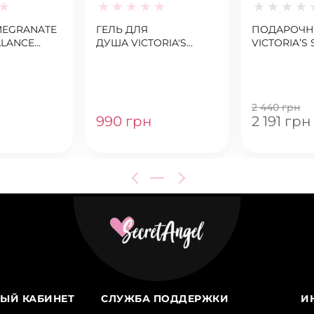
MEGRANATE
ГЕЛЬ ДЛЯ
ПОДАРОЧН
ALANCE
ДУША VICTORIA'S
VICTORIA’S
SECRET
SECRET POMEGRANATE
STARTER KIT
EAUTY
& LOTUS BALANCE
BALANCE
NG BODY
2 440 грн
990 грн
2 191 грн
ЫЙ КАБИНЕТ
СЛУЖБА ПОДДЕРЖКИ
И