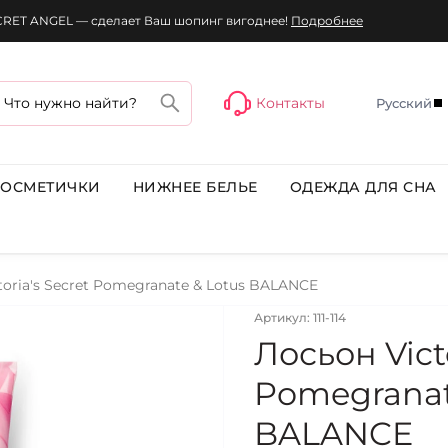
ECRET ANGEL — сделает Ваш шопинг вигоднее!
Подробнее
Контакты
Русский
КОСМЕТИЧКИ
НИЖНЕЕ БЕЛЬЕ
ОДЕЖДА ДЛЯ СНА
toria's Secret Pomegranate & Lotus BALANCE
Артикул: 111-114
Лосьон Victo
Pomegranat
BALANCE