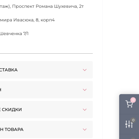
 этаж), Проспект Романа Шухевича, 2т
имира Ивасюка, 8, корп4
Шевченка 7/1
СТАВКА
Н
0
 СКИДКИ
0
Н ТОВАРА