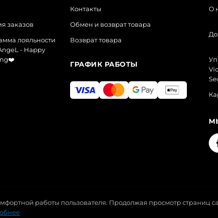
Контакты
О 
я заказов
Обмен и возврат товара
До
амма лояльности
Возврат товара
AngeL - Happy
ng❤️
Уп
ГРАФИК РАБОТЫ
Vic
Se
Ка
М
комфортной работы пользователя. Продолжая просмотр страниц са
2019-2026 SECRET ANGEL. ВСЕ ПРАВА ЗАЩИЩЕНЫ.
обнее