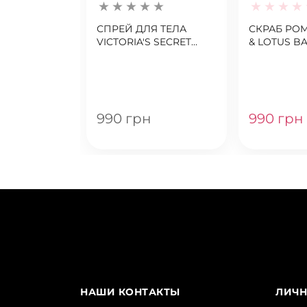
СПРЕЙ ДЛЯ ТЕЛА
СКРАБ PO
VICTORIA'S SECRET
& LOTUS B
POMEGRANATE &
VICTORIAS 
LOTUS BALANCE
NATURAL B
EXFOLIATI
SCRUB
990 грн
990 грн
НАШИ КОНТАКТЫ
ЛИЧН