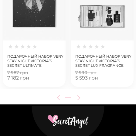
ПОДАРОЧНЫЙ НАБОР VERY
ПОДАРОЧНЫЙ НАБОР VERY
SEXY NIGHT VICTORIA’S
SEXY NIGHT VICTORIA’S
SECRET ULTIMATE
SECRET LUX FRAGRANCE
FRAGRANCE GIFT
GIFT
7 987 грн
7 990 грн
7 182 грн
5 593 грн