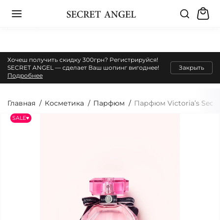
Хочеш получить скидку 300грн? Регистрируйся!
SECRET ANGEL — сделает Ваш шопинг вигоднее!
Закрыть
Подробнее
Главная
Косметика
Парфюм
Парфюм Victoria’s Se
SALE♥