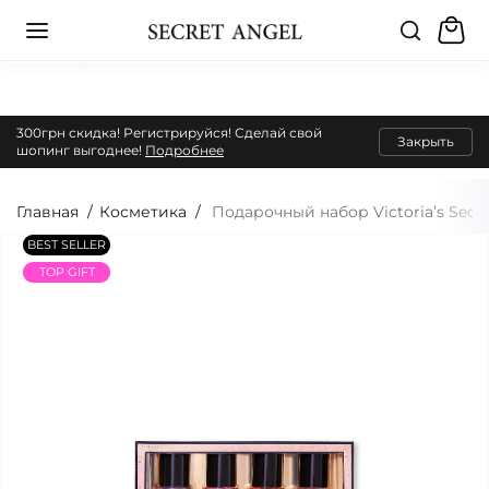
300грн скидка! Регистрируйся! Сделай свой
Закрыть
шопинг выгоднее!
Подробнее
Главная
Косметика
Подарочный набор Victoria’s Secret
BEST SELLER
TOP GIFT