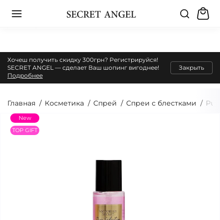
Хочеш получить скидку 300грн? Регистрируйся!
SECRET ANGEL — сделает Ваш шопинг вигоднее!
Закрыть
Подробнее
Главная
Косметика
Спрей
Cпреи с блестками
Pur
New
TOP GIFT