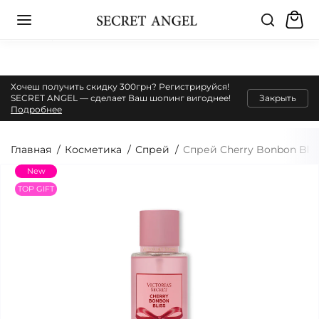
Хочеш получить скидку 300грн? Регистрируйся!
SECRET ANGEL — сделает Ваш шопинг вигоднее!
Закрыть
Подробнее
Главная
Косметика
Спрей
Спрей Cherry Bonbon Bliss
New
TOP GIFT