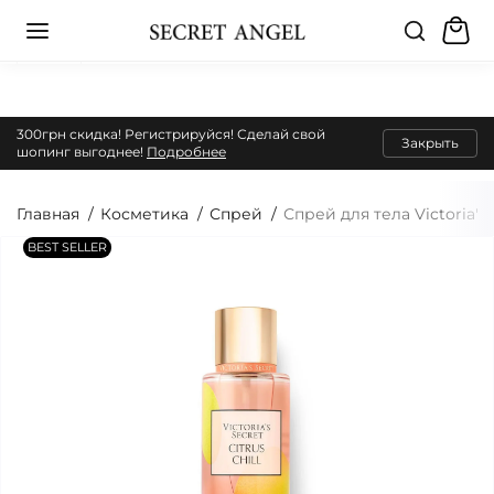
300грн скидка! Регистрируйся! Сделай свой
Закрыть
шопинг выгоднее!
Подробнее
Главная
Косметика
Спрей
Спрей для тела Victoria's 
BEST SELLER