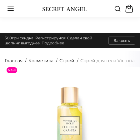
300грн скидка! Регистрируйся! Сделай свой
Закрыть
шопинг выгоднее!
Подробнее
Главная
Косметика
Спрей
Спрей для тела Victoria's
New