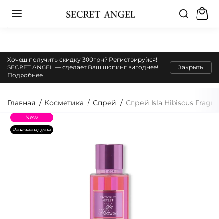
Хочеш получить скидку 300грн? Регистрируйся!
SECRET ANGEL — сделает Ваш шопинг вигоднее!
Закрыть
Подробнее
Главная
Косметика
Спрей
Спрей Isla Hibiscus Fragra
New
Рекомендуем