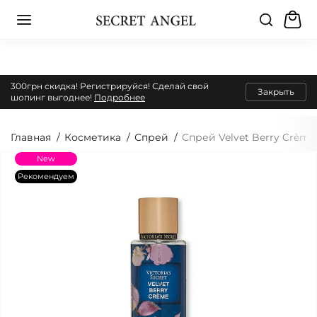
300грн скидка! Регистрируйся! Сделай свой
Закрыть
шопинг выгоднее!
Подробнее
Главная
Косметика
Спрей
Спрей Velvet Berry Crème 
New
Рекомендуем