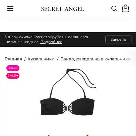
300грн скидка! Регистрируйся! Сделай свой
Закрыть
шопинг выгоднее!
Подробнее
Главная
Купальники
Бандо, раздельные купальники
New
SALE♥