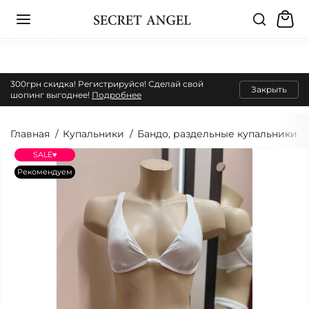
300грн скидка! Регистрируйся! Сделай свой
Закрыть
шопинг выгоднее!
Подробнее
Главная
Купальники
Бандо, раздельные купальники
SALE♥
Рекомендуем