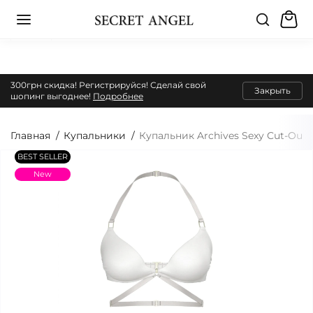
300грн скидка! Регистрируйся! Сделай свой
Закрыть
шопинг выгоднее!
Подробнее
Главная
Купальники
Купальник Archives Sexy Cut-Out S
BEST SELLER
New