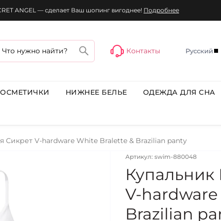
ECRET ANGEL — сделает Ваш шопинг вигоднее!
Подробнее
Контакты
Русский
КОСМЕТИЧКИ
НИЖНЕЕ БЕЛЬЕ
ОДЕЖДА ДЛЯ СНА
Сикрет V-hardware White Bralette & Brazilian panty
Артикул: swim-880048
Купальник 
V-hardware 
Brazilian pa