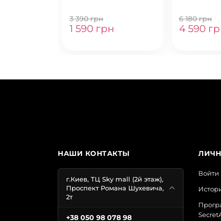
PIECE
3 390 грн
6 180 грн
1 590 грн
4 590 г
НАШИ КОНТАКТЫ
ЛИЧН
Войти
г.Киев, ТЦ Sky mall (2й этаж),
Проспект Романа Шухевича,
Истори
2т
Прогр
Secret
+38 050 98 078 98