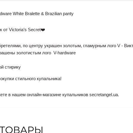
are White Bralette & Brazilian panty
т Victoria’s Secret❤️
ретелями, по центру украшен золотым, гламурным лого V - Вик
рашены золотистым лого V-hardware
й стирику
окупки стильного купальника!
те в нашем онлайн-магазине купальников secretangel.ua.
 ТОВАРЫ