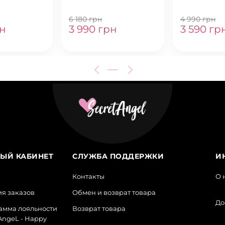
6 180 грн
4 990 грн
рн
3 990 грн
3 590 гр
ЫЙ КАБИНЕТ
СЛУЖБА ПОДДЕРЖКИ
И
Контакты
О 
я заказов
Обмен и возврат товара
До
амма лояльности
Возврат товара
AngeL - Happy