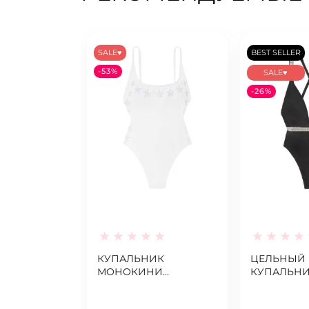
SALE♥
BEST SELLER
-53%
SALE♥
-26%
КУПАЛЬНИК
ЦЕЛЬНЫЙ
МОНОКИНИ
КУПАЛЬН
VICTORIA’S SECRET
VICTORIA’S
WHITE STARS ONE-
SHINE STR