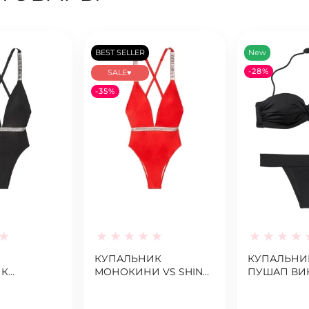
BEST SELLER
New
-28%
SALE♥
-35%
КУПАЛЬНИК
КУПАЛЬНИ
ИК
МОНОКИНИ VS SHINE
ПУШАП ВИ
 SECRET
STRAP LIPSTICK❤️
СИКРЕТ TW
AP
BANDEAU B