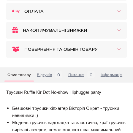
ОПЛАТА
НАКОПИЧУВАЛЬНІ ЗНИЖКИ
ПОВЕРНЕННЯ ТА ОБМІН ТОВАРУ
0
0
Опис товару
Відгуків
Питання
Iнформація
Трусики Ruffle Kir Dot No-show Hiphugger panty
Безшовні трусики хіпхаггер Вікторія Сі
крет - трусики
невидимки :)
Модель трусиків надгладка та еластична, краї трусиків
вирізані лазером, немає жодного шва, максимальний