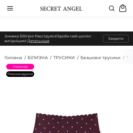
Знижка 300грн! Реєструйся!Зроби свій шопінг
Закрити
вигіднішим!
Детальніше
Головна
БІЛИЗНА
ТРУСИКИ
Безшовні трусики
Тру
Новинка
Рекомендуємо