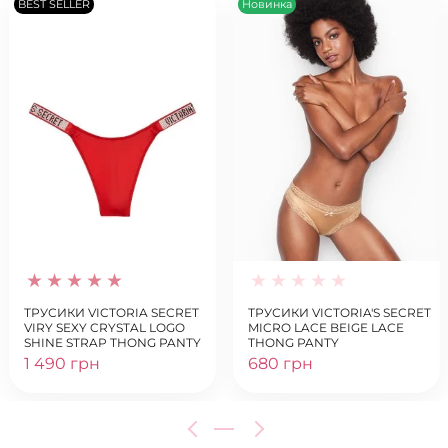
BEST SELLER
Новинка
ТРУСИКИ VICTORIA SECRET
ТРУСИКИ VICTORIA'S SECRET
VIRY SEXY CRYSTAL LOGO
MICRO LACE BEIGE LACE
SHINE STRAP THONG PANTY
THONG PANTY
LIPSTICK
1 490 грн
680 грн