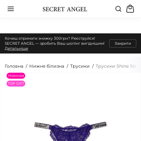
Хочеш отримати знижку 300грн? Реєструйся!
SECRET ANGEL — зробить Ваш шопінг вигіднішим!
Закрити
Детальніше
Головна
Нижня білизна
Трусики
Трусики Shine Strap
Новинка
TOP GIFT